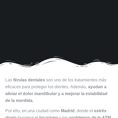
Las
férulas dentales
son uno de los tratamientos más
eficaces para proteger los dientes. Además,
ayudan a
aliviar el dolor mandibular y a mejorar la estabilidad
de la mordida.
Por ello, en una ciudad como
Madrid
, donde el
estrés
diario
favorece el
bruxismo
y los
problemas de la ATM
,