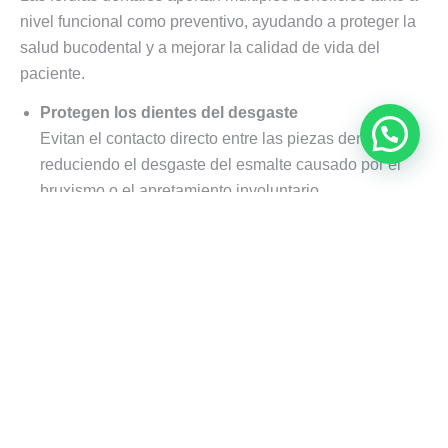
nivel funcional como preventivo, ayudando a proteger la
salud bucodental y a mejorar la calidad de vida del
paciente.
Protegen los dientes del desgaste
Evitan el contacto directo entre las piezas dentales,
reduciendo el desgaste del esmalte causado por el
bruxismo o el apretamiento involuntario.
Reducen el dolor mandibular y facial
Ayudan a relajar la musculatura y a disminuir la
sobrecarga en la articulación temporomandibular. De
este modo, se alivian las molestias en la mandíbula, la
cara y el cuello.
Previenen fracturas dentales
Al absorber las fuerzas de presión, protegen los
dientes frente a fisuras, fracturas y roturas,
especialmente en pacientes con hábitos de