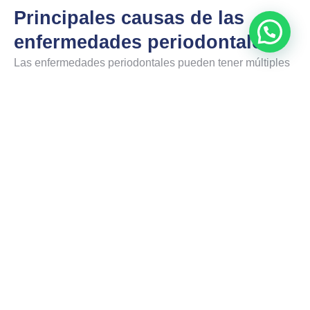
Principales causas de las
enfermedades periodontales
Las enfermedades periodontales pueden tener múltiples
causas, entre las que destacan:
Mala higiene bucodental
Acumulación de placa y sarro
Tabaquismo
Estrés
Cambios hormonales (embarazo, menopausia)
Diabetes mal controlada
Predisposición genética
Por ello, es fundamental acudir periódicamente a una
clínica dental de confianza en Madrid para revisiones
preventivas.